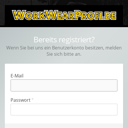
Bereits registriert?
Wenn Sie bei uns ein Benutzerkonto besitzen, melden
Sie sich bitte an.
E-Mail
Passwort
*