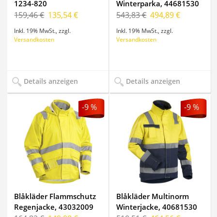
1234-820
Winterparka, 44681530
159,46 €
135,54 €
543,83 €
494,89 €
Inkl. 19% MwSt.
,
zzgl.
Inkl. 19% MwSt.
,
zzgl.
Versandkosten
Versandkosten
Details anzeigen
Details anzeigen
-9 %
-9 %
Blåkläder Flammschutz
Blåkläder Multinorm
Regenjacke, 43032009
Winterjacke, 40681530