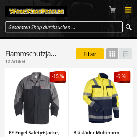
Gesamten Shop durchsuchen …
Flammschutzjacken
Filter
Gitter
Lis
12 Artikel
-15 %
-9 %
FE-Engel Safety+ Jacke,
Blåkläder Multinorm