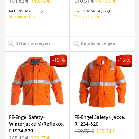
164,82 €
149,98 €
510,51 €
464,56 €
Inkl. 19% MwSt.
,
zzgl.
Inkl. 19% MwSt.
,
zzgl.
Versandkosten
Versandkosten
Details anzeigen
Details anzeigen
-15 %
-15 %
FE-Engel Safety+
FE-Engel Safety+ Jacke,
Winterjacke M/Reflekto,
R1234-820
R1934-820
159,70 €
135,74 €
265,49 €
225,67 €