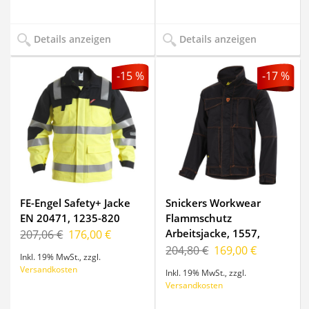
Details anzeigen
Details anzeigen
-15 %
-17 %
FE-Engel Safety+ Jacke
Snickers Workwear
EN 20471, 1235-820
Flammschutz
Arbeitsjacke, 1557,
207,06 €
176,00 €
Farbe Black, Größe XXL
204,80 €
169,00 €
Inkl. 19% MwSt.
,
zzgl.
Regular
Versandkosten
Inkl. 19% MwSt.
,
zzgl.
Versandkosten