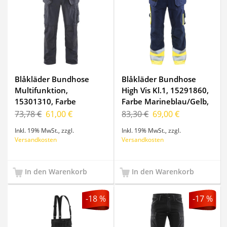
Blåkläder Bundhose
Blåkläder Bundhose
Multifunktion,
High Vis Kl.1, 15291860,
15301310, Farbe
Farbe Marineblau/Gelb,
Stahlblau, Größe C148
Größe C50
73,78 €
61,00 €
83,30 €
69,00 €
Inkl. 19% MwSt.
,
zzgl.
Inkl. 19% MwSt.
,
zzgl.
Versandkosten
Versandkosten
In den Warenkorb
In den Warenkorb
-18 %
-17 %