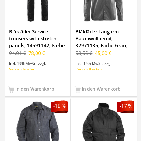
Blåkläder Service
Blåkläder Langarm
trousers with stretch
Baumwollhemd,
panels, 14591142, Farbe
32971135, Farbe Grau,
Schwarz, Größe C58
Größe 4XL
94,01 €
78,00 €
53,55 €
45,00 €
Inkl. 19% MwSt.
,
zzgl.
Inkl. 19% MwSt.
,
zzgl.
Versandkosten
Versandkosten
In den Warenkorb
In den Warenkorb
-16 %
-17 %