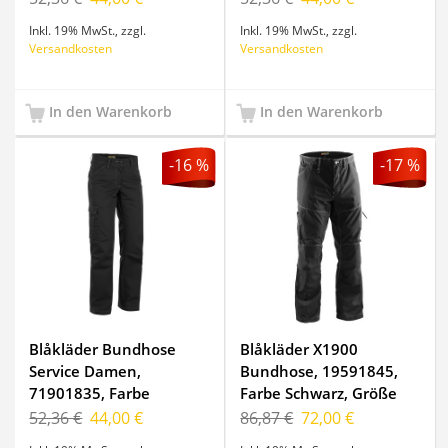
Inkl. 19% MwSt.
,
zzgl.
Inkl. 19% MwSt.
,
zzgl.
Versandkosten
Versandkosten
In den Warenkorb
In den Warenkorb
-16 %
-17 %
Blåkläder Bundhose
Blåkläder X1900
Service Damen,
Bundhose, 19591845,
71901835, Farbe
Farbe Schwarz, Größe
Schwarz, Größe C46
C46
52,36 €
44,00 €
86,87 €
72,00 €