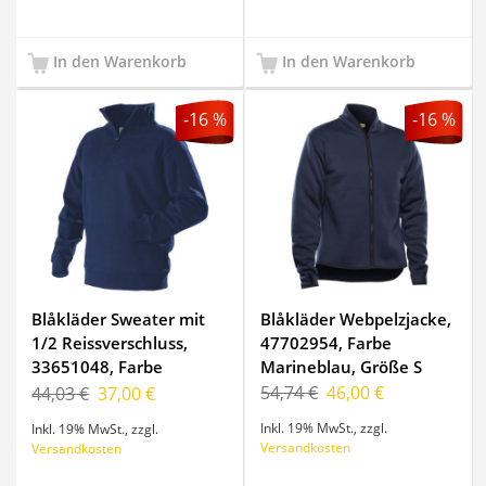
In den Warenkorb
In den Warenkorb
-16 %
-16 %
Blåkläder Sweater mit
Blåkläder Webpelzjacke,
1/2 Reissverschluss,
47702954, Farbe
33651048, Farbe
Marineblau, Größe S
Marineblau, Größe M
54,74 €
46,00 €
44,03 €
37,00 €
Inkl. 19% MwSt.
,
zzgl.
Inkl. 19% MwSt.
,
zzgl.
Versandkosten
Versandkosten