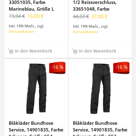
33051035, Farbe
1/2 Reissverschluss,
Marineblau, Größe L
33651048, Farbe
Marineblau, Größe S
19,04 €
16,00 €
44,03 €
37,00 €
Inkl. 19% MwSt.
,
zzgl.
Inkl. 19% MwSt.
,
zzgl.
Versandkosten
Versandkosten
In den Warenkorb
In den Warenkorb
-16 %
-16 %
Blåkläder Bundhose
Blåkläder Bundhose
Service, 14901835, Farbe
Service, 14901835, Farbe