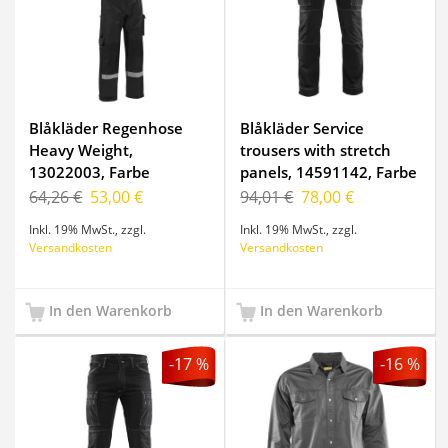
Blåkläder Regenhose
Blåkläder Service
Heavy Weight,
trousers with stretch
13022003, Farbe
panels, 14591142, Farbe
Schwarz, Größe XL
Schwarz, Größe C60
64,26 €
53,00 €
94,01 €
78,00 €
Inkl. 19% MwSt.
,
zzgl.
Inkl. 19% MwSt.
,
zzgl.
Versandkosten
Versandkosten
In den Warenkorb
In den Warenkorb
-17 %
-16 %