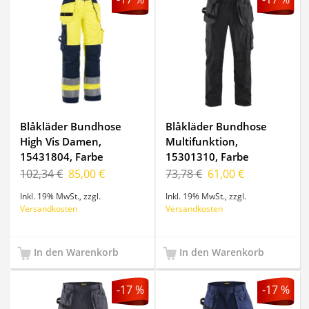
Blåkläder Bundhose
Blåkläder Bundhose
High Vis Damen,
Multifunktion,
15431804, Farbe
15301310, Farbe
Gelb/Marineblau, Größe
Schwarz, Größe D112
102,34 €
85,00 €
73,78 €
61,00 €
C36
Inkl. 19% MwSt.
,
zzgl.
Inkl. 19% MwSt.
,
zzgl.
Versandkosten
Versandkosten
In den Warenkorb
In den Warenkorb
-17 %
-17 %