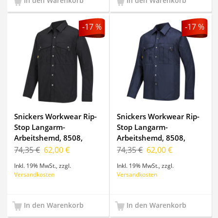
In den Warenkorb
In den Warenkorb
-17 %
-17 %
Snickers Workwear Rip-
Snickers Workwear Rip-
Stop Langarm-
Stop Langarm-
Arbeitshemd, 8508,
Arbeitshemd, 8508,
Farbe Black, Größe XS
Farbe Navy/Base, Größe
74,35 €
62,00 €
74,35 €
62,00 €
XS
Inkl. 19% MwSt.
,
zzgl.
Inkl. 19% MwSt.
,
zzgl.
Versandkosten
Versandkosten
In den Warenkorb
In den Warenkorb