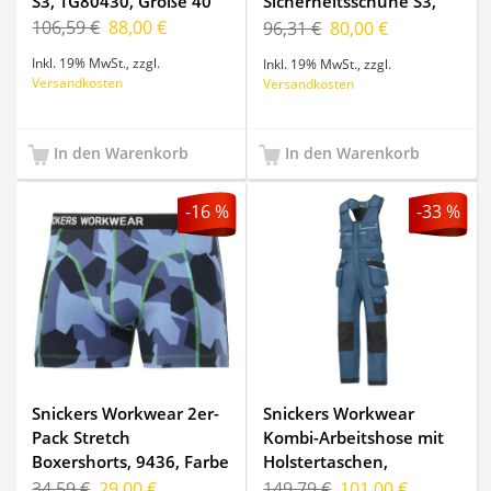
S3, TG80430, Größe 40
Sicherheitsschuhe S3,
TG80510, Größe 40
106,59 €
88,00 €
96,31 €
80,00 €
Inkl. 19% MwSt.
,
zzgl.
Inkl. 19% MwSt.
,
zzgl.
Versandkosten
Versandkosten
In den Warenkorb
In den Warenkorb
-16 %
-33 %
Snickers Workwear 2er-
Snickers Workwear
Pack Stretch
Kombi-Arbeitshose mit
Boxershorts, 9436, Farbe
Holstertaschen,
Navy Camo, Größe S
DuraTwill, 0212, Farbe
34,59 €
29,00 €
149,79 €
101,00 €