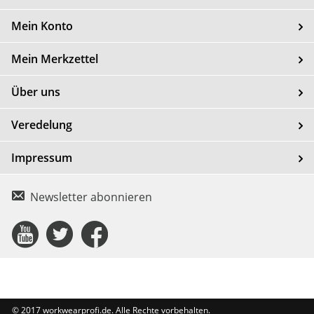
Mein Konto
Mein Merkzettel
Über uns
Veredelung
Impressum
Newsletter abonnieren
Connect
Connect
Connect
with
with
with
Us
Us
Us
© 2017 workwearprofi.de. Alle Rechte vorbehalten.