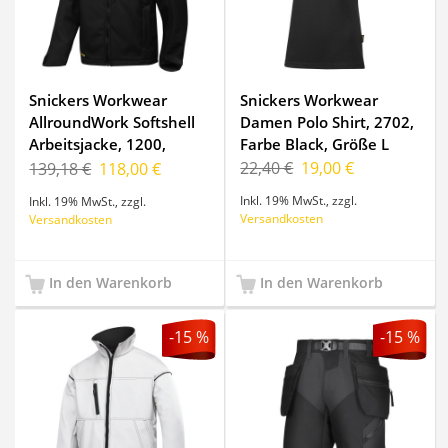
Snickers Workwear
Snickers Workwear
AllroundWork Softshell
Damen Polo Shirt, 2702,
Arbeitsjacke, 1200,
Farbe Black, Größe L
Farbe Black, Größe XXXL
22,40 €
19,00 €
139,18 €
118,00 €
Inkl. 19% MwSt.
,
zzgl.
Inkl. 19% MwSt.
,
zzgl.
Versandkosten
Versandkosten
In den Warenkorb
In den Warenkorb
-15 %
-15 %