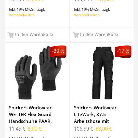
Ocean/Black, Größe 44
Inkl. 19% MwSt.
,
zzgl.
Inkl. 19% MwSt.
,
zzgl.
Versandkosten
Versandkosten
In den Warenkorb
In den Warenkorb
-30 %
-17 %
Snickers Workwear
Snickers Workwear
WETTER Flex Guard
LiteWork, 37.5
Handschuhe PAAR,
Arbeitshose mit
9325, Farbe Black, Größe
Holstertaschen, 6207,
11,45 €
8,00 €
106,59 €
88,00 €
10
Farbe Black, Größe 250