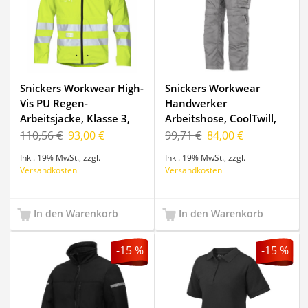
Snickers Workwear High-
Snickers Workwear
Vis PU Regen-
Handwerker
Arbeitsjacke, Klasse 3,
Arbeitshose, CoolTwill,
8233, Farbe High
3311, Farbe Grey, Größe
110,56 €
93,00 €
99,71 €
84,00 €
Visibility Yellow/Base,
144
Inkl. 19% MwSt.
,
zzgl.
Inkl. 19% MwSt.
,
zzgl.
Größe L
Versandkosten
Versandkosten
In den Warenkorb
In den Warenkorb
-15 %
-15 %