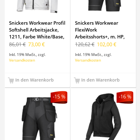
Snickers Workwear Profil
Snickers Workwear
Softshell Arbeitsjacke,
FlexiWork
1211, Farbe White/Base,
Arbeitsshorts+, m. HP,
Größe XL Regular
6904, Farbe Black, Größe
86,01 €
73,00 €
120,62 €
102,00 €
44
Inkl. 19% MwSt.
,
zzgl.
Inkl. 19% MwSt.
,
zzgl.
Versandkosten
Versandkosten
In den Warenkorb
In den Warenkorb
-15 %
-16 %