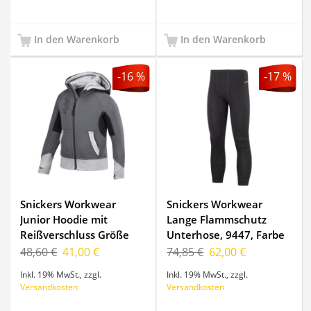
In den Warenkorb
In den Warenkorb
-16 %
-17 %
Snickers Workwear
Snickers Workwear
Junior Hoodie mit
Lange Flammschutz
Reißverschluss Größe
Unterhose, 9447, Farbe
98/104
Black, Größe XL
48,60 €
41,00 €
74,85 €
62,00 €
Inkl. 19% MwSt.
,
zzgl.
Inkl. 19% MwSt.
,
zzgl.
Versandkosten
Versandkosten