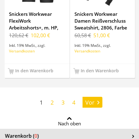
Snickers Workwear
Snickers Workwear
FlexiWork
Damen Reißverschluss
Arbeitsshorts+, m. HP,
Sweatshirt, 2806, Farbe
6904, Farbe Black, Größe
Black, Größe L
120,62 €
102,00 €
60,58 €
51,00 €
46
Inkl. 19% MwSt.
,
zzgl.
Inkl. 19% MwSt.
,
zzgl.
Versandkosten
Versandkosten
In den Warenkorb
In den Warenkorb
Seite:
1
2
3
4
Vor
Nach oben
Warenkorb (
0
)