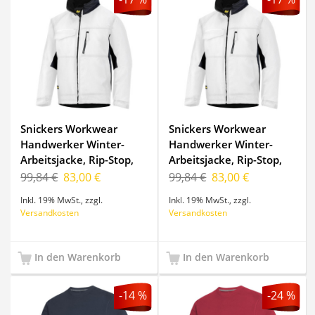
Snickers Workwear
Snickers Workwear
Handwerker Winter-
Handwerker Winter-
Arbeitsjacke, Rip-Stop,
Arbeitsjacke, Rip-Stop,
1128, Farbe White/Black,
1128, Farbe White/Black,
99,84 €
83,00 €
99,84 €
83,00 €
Größe XL Regular
Größe XXL Regular
Inkl. 19% MwSt.
,
zzgl.
Inkl. 19% MwSt.
,
zzgl.
Versandkosten
Versandkosten
In den Warenkorb
In den Warenkorb
-14 %
-24 %