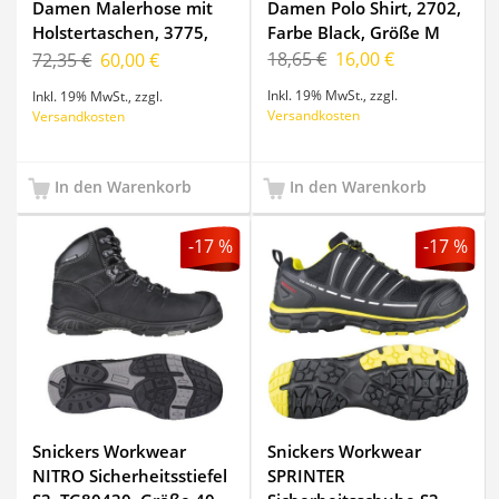
Damen Malerhose mit
Damen Polo Shirt, 2702,
Holstertaschen, 3775,
Farbe Black, Größe M
Farbe White, Größe 144
18,65 €
16,00 €
72,35 €
60,00 €
Inkl. 19% MwSt.
,
zzgl.
Inkl. 19% MwSt.
,
zzgl.
Versandkosten
Versandkosten
In den Warenkorb
In den Warenkorb
-17 %
-17 %
Snickers Workwear
Snickers Workwear
NITRO Sicherheitsstiefel
SPRINTER