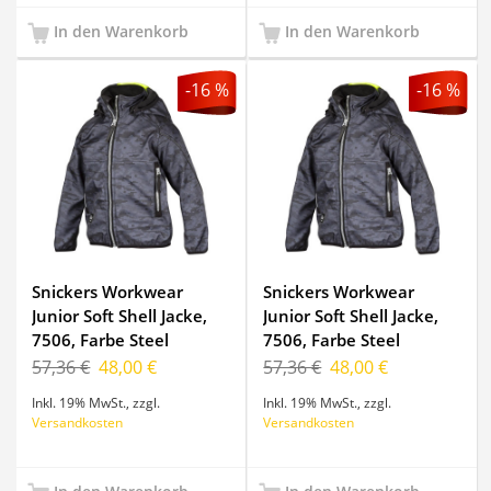
In den Warenkorb
In den Warenkorb
-16 %
-16 %
Snickers Workwear
Snickers Workwear
Junior Soft Shell Jacke,
Junior Soft Shell Jacke,
7506, Farbe Steel
7506, Farbe Steel
Grey/High Visibility
Grey/High Visibility
57,36 €
48,00 €
57,36 €
48,00 €
Yellow, Größe 134/140
Yellow, Größe 98/104
Inkl. 19% MwSt.
,
zzgl.
Inkl. 19% MwSt.
,
zzgl.
Versandkosten
Versandkosten