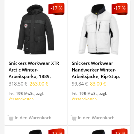
-17 %
-17 %
Snickers Workwear XTR
Snickers Workwear
Arctic Winter-
Handwerker Winter-
Arbeitsparka, 1889,
Arbeitsjacke, Rip-Stop,
Farbe Black, Größe XL
1128, Farbe White/Black,
318,50 €
263,00 €
99,84 €
83,00 €
Größe M Regular
Inkl. 19% MwSt.
,
zzgl.
Inkl. 19% MwSt.
,
zzgl.
Versandkosten
Versandkosten
In den Warenkorb
In den Warenkorb
-17 %
-17 %