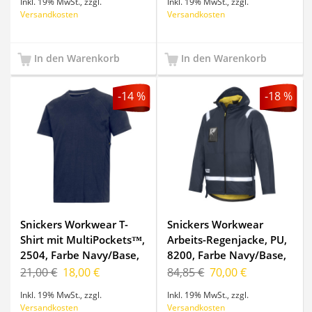
Inkl. 19% MwSt.
,
zzgl.
Inkl. 19% MwSt.
,
zzgl.
Versandkosten
Versandkosten
In den Warenkorb
In den Warenkorb
-14 %
-18 %
Snickers Workwear T-
Snickers Workwear
Shirt mit MultiPockets™,
Arbeits-Regenjacke, PU,
2504, Farbe Navy/Base,
8200, Farbe Navy/Base,
Größe S
Größe S
21,00 €
18,00 €
84,85 €
70,00 €
Inkl. 19% MwSt.
,
zzgl.
Inkl. 19% MwSt.
,
zzgl.
Versandkosten
Versandkosten