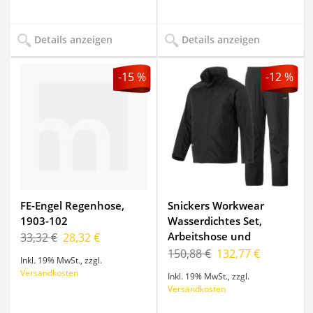
Details anzeigen
Details anzeigen
-15 %
-12 %
FE-Engel Regenhose,
Snickers Workwear
1903-102
Wasserdichtes Set,
Arbeitshose und
33,32 €
28,32 €
Arbeitsjacke, 8378
150,88 €
132,77 €
Inkl. 19% MwSt.
,
zzgl.
Versandkosten
Inkl. 19% MwSt.
,
zzgl.
Versandkosten