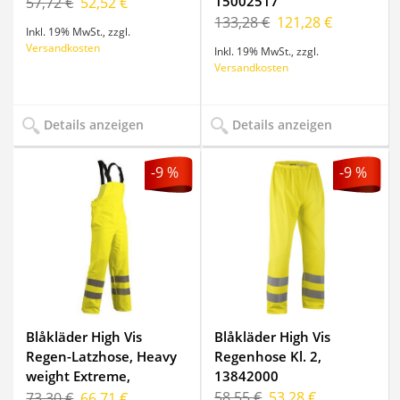
15002517
57,72 €
52,52 €
133,28 €
121,28 €
Inkl. 19% MwSt.
,
zzgl.
Versandkosten
Inkl. 19% MwSt.
,
zzgl.
Versandkosten
Details anzeigen
Details anzeigen
-9 %
-9 %
Blåkläder High Vis
Blåkläder High Vis
Regen-Latzhose, Heavy
Regenhose Kl. 2,
weight Extreme,
13842000
13862005
58,55 €
53,28 €
73,30 €
66,71 €