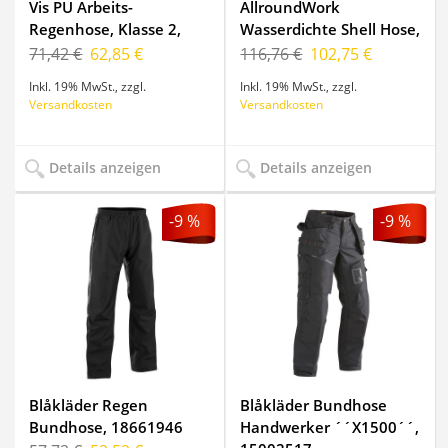
Vis PU Arbeits-
AllroundWork
Regenhose, Klasse 2,
Wasserdichte Shell Hose,
8243
6901
71,42 €
62,85 €
116,76 €
102,75 €
Inkl. 19% MwSt.
,
zzgl.
Inkl. 19% MwSt.
,
zzgl.
Versandkosten
Versandkosten
Details anzeigen
Details anzeigen
-9 %
-9 %
Blåkläder Regen
Blåkläder Bundhose
Bundhose, 18661946
Handwerker ´´X1500´´,