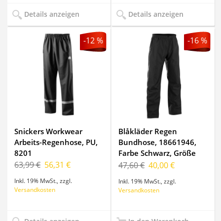
Details anzeigen
Details anzeigen
-12 %
-16 %
Snickers Workwear
Blåkläder Regen
Arbeits-Regenhose, PU,
Bundhose, 18661946,
8201
Farbe Schwarz, Größe
4XL
63,99 €
56,31 €
47,60 €
40,00 €
Inkl. 19% MwSt.
,
zzgl.
Inkl. 19% MwSt.
,
zzgl.
Versandkosten
Versandkosten