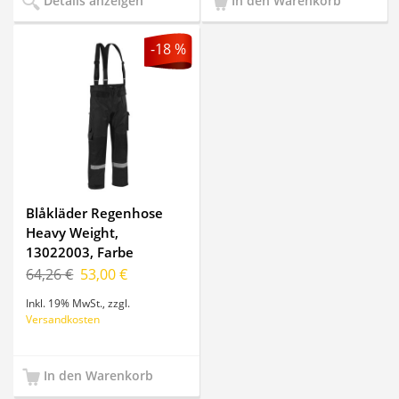
Details anzeigen
In den Warenkorb
-18 %
Blåkläder Regenhose
Heavy Weight,
13022003, Farbe
Schwarz, Größe XL
64,26 €
53,00 €
Inkl. 19% MwSt.
,
zzgl.
Versandkosten
In den Warenkorb