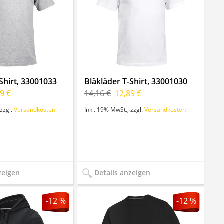
Shirt, 33001033
Blåkläder T-Shirt, 33001030
9 €
14,16 €
12,89 €
zzgl.
Versandkosten
Inkl. 19% MwSt.
,
zzgl.
Versandkosten
zeigen
Details anzeigen
-12 %
-12 %