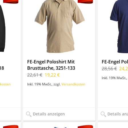
FE-Engel Poloshirt Mit
FE-Engel Pol
18
Brusttasche, 3251-133
28,56 €
24,2
22,61 €
19,22 €
Inkl. 19% MwSt.
,
kosten
Inkl. 19% MwSt.
,
zzgl.
Versandkosten
Details anzeigen
Details an