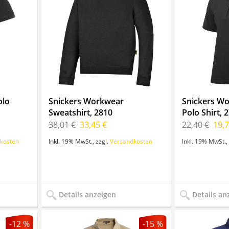
olo
Snickers Workwear
Snickers W
Sweatshirt, 2810
Polo Shirt, 
38,01 €
33,45 €
22,40 €
19,7
kosten
Inkl. 19% MwSt.
,
zzgl.
Versandkosten
Inkl. 19% MwSt.
,
Details anzeigen
Details an
-12 %
-15 %