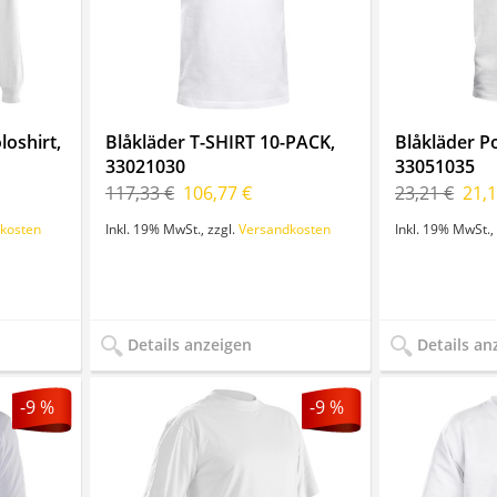
oshirt,
Blåkläder T-SHIRT 10-PACK,
Blåkläder Po
33021030
33051035
117,33 €
106,77 €
23,21 €
21,1
kosten
Inkl. 19% MwSt.
,
zzgl.
Versandkosten
Inkl. 19% MwSt.
,
Details anzeigen
Details an
-9 %
-9 %