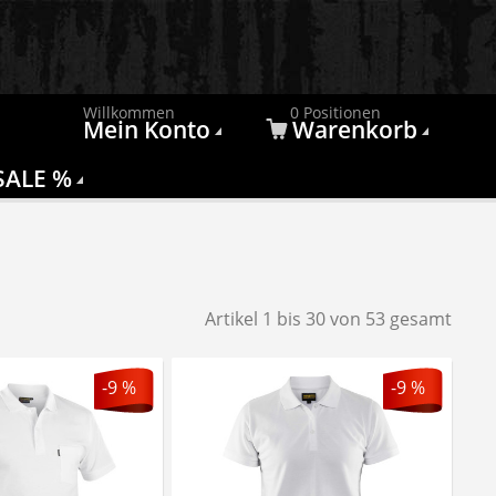
Willkommen
0 Positionen
Mein Konto
Warenkorb
SALE %
Artikel 1 bis 30 von 53 gesamt
-9 %
-9 %