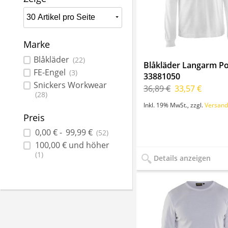
Marke
Blåkläder
(22)
Blåkläder Langarm Pol
FE-Engel
(3)
33881050
Snickers Workwear
36,89 €
33,57 €
(28)
Inkl. 19% MwSt.
,
zzgl.
Versand
Preis
0,00 €
-
99,99 €
(52)
100,00 €
und höher
(1)
Details anzeigen