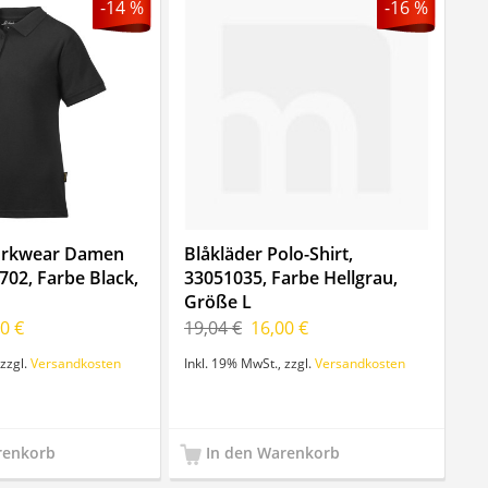
-14 %
-16 %
orkwear Damen
Blåkläder Polo-Shirt,
2702, Farbe Black,
33051035, Farbe Hellgrau,
Größe L
0 €
19,04 €
16,00 €
zzgl.
Versandkosten
Inkl. 19% MwSt.
,
zzgl.
Versandkosten
renkorb
In den Warenkorb