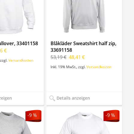
ullover, 33401158
Blåkläder Sweatshirt half zip,
33691158
6 €
53,19 €
48,41 €
zzgl.
Versandkosten
Inkl. 19% MwSt.
,
zzgl.
Versandkosten
zeigen
Details anzeigen
-9 %
-9 %