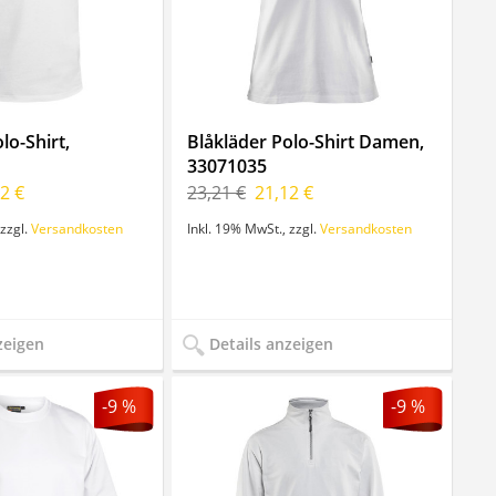
lo-Shirt,
Blåkläder Polo-Shirt Damen,
33071035
2 €
23,21 €
21,12 €
zzgl.
Versandkosten
Inkl. 19% MwSt.
,
zzgl.
Versandkosten
zeigen
Details anzeigen
-9 %
-9 %