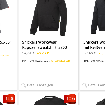
053-551
Snickers Workwear
Snickers W
Kapuzensweatshirt, 2800
mit Reißver
54,81 €
48,23 €
69,48 €
61,1
kosten
Inkl. 19% MwSt.
,
zzgl.
Versandkosten
Inkl. 19% MwSt.
,
Details anzeigen
Details an
-12 %
-12 %