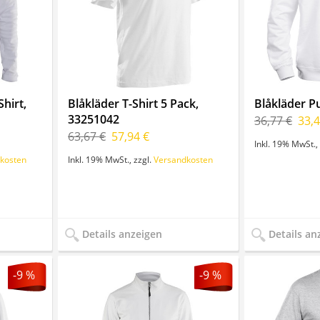
hirt,
Blåkläder T-Shirt 5 Pack,
Blåkläder P
33251042
36,77 €
33,4
63,67 €
57,94 €
Inkl. 19% MwSt.
,
kosten
Inkl. 19% MwSt.
,
zzgl.
Versandkosten
Details anzeigen
Details an
-9 %
-9 %