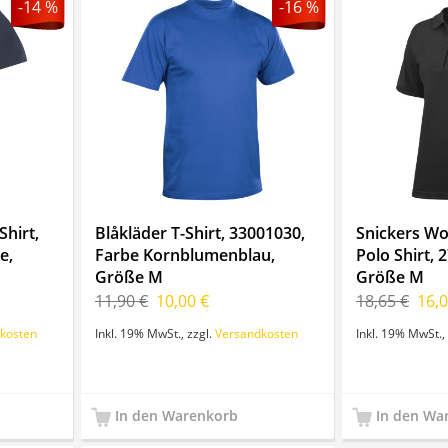
-14 %
-16 %
hirt,
Blåkläder T-Shirt, 33001030,
Snickers W
e,
Farbe Kornblumenblau,
Polo Shirt, 
Größe M
Größe M
11,90 €
10,00 €
18,65 €
16,0
kosten
Inkl. 19% MwSt.
,
zzgl.
Versandkosten
Inkl. 19% MwSt.
,
In den Warenkorb
In den Wa