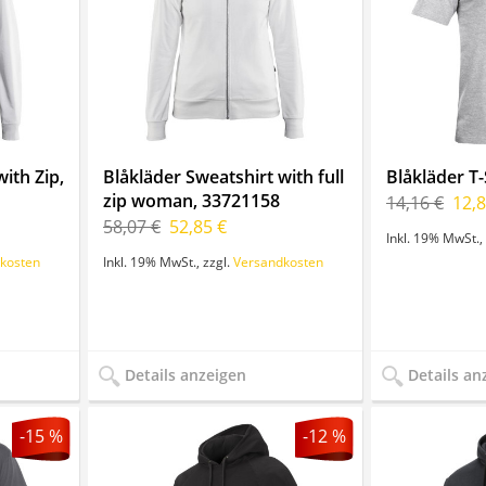
ith Zip,
Blåkläder Sweatshirt with full
Blåkläder T-
zip woman, 33721158
14,16 €
12,8
58,07 €
52,85 €
Inkl. 19% MwSt.
,
kosten
Inkl. 19% MwSt.
,
zzgl.
Versandkosten
Details anzeigen
Details an
-15 %
-12 %