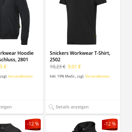
orkwear Hoodie
Snickers Workwear T-Shirt,
schluss, 2801
2502
5 €
10,23 €
9,01 €
zzgl.
Versandkosten
Inkl. 19% MwSt.
,
zzgl.
Versandkosten
zeigen
Details anzeigen
-12 %
-12 %