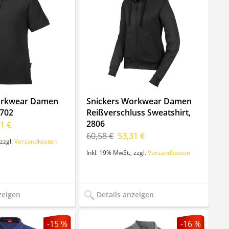
orkwear Damen
Snickers Workwear Damen
2702
Reißverschluss Sweatshirt,
2806
1 €
60,58 €
53,31 €
zzgl.
Versandkosten
Inkl. 19% MwSt.
,
zzgl.
Versandkosten
zeigen
Details anzeigen
-15 %
-16 %