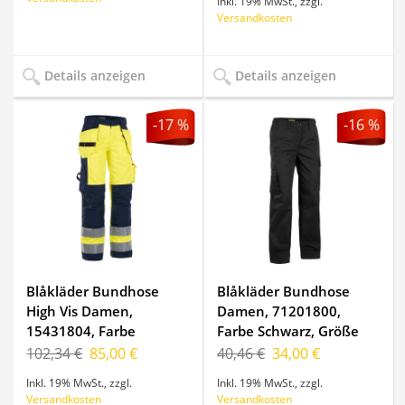
Inkl. 19% MwSt.
,
zzgl.
Versandkosten
Details anzeigen
Details anzeigen
-17 %
-16 %
Blåkläder Bundhose
Blåkläder Bundhose
High Vis Damen,
Damen, 71201800,
15431804, Farbe
Farbe Schwarz, Größe
Gelb/Marineblau, Größe
C34
102,34 €
85,00 €
40,46 €
34,00 €
C36
Inkl. 19% MwSt.
,
zzgl.
Inkl. 19% MwSt.
,
zzgl.
Versandkosten
Versandkosten