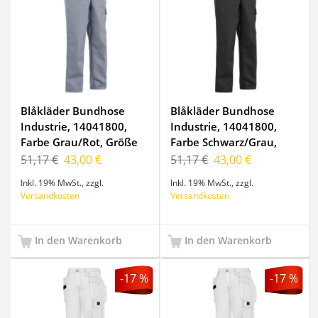
Blåkläder Bundhose
Blåkläder Bundhose
Industrie, 14041800,
Industrie, 14041800,
Farbe Grau/Rot, Größe
Farbe Schwarz/Grau,
C52
Größe C44
51,17 €
43,00 €
51,17 €
43,00 €
Inkl. 19% MwSt.
,
zzgl.
Inkl. 19% MwSt.
,
zzgl.
Versandkosten
Versandkosten
In den Warenkorb
In den Warenkorb
-17 %
-17 %