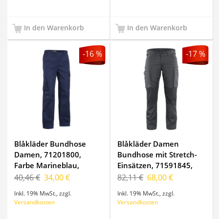
In den Warenkorb
In den Warenkorb
-16 %
-17 %
Blåkläder Bundhose
Blåkläder Damen
Damen, 71201800,
Bundhose mit Stretch-
Farbe Marineblau,
Einsätzen, 71591845,
Größe C44
Farbe
40,46 €
34,00 €
82,11 €
68,00 €
Dunkelgrau/Schwarz,
Inkl. 19% MwSt.
,
zzgl.
Inkl. 19% MwSt.
,
zzgl.
Größe C40
Versandkosten
Versandkosten