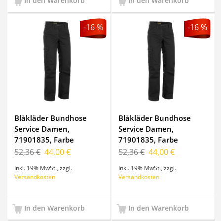
In den Warenkorb
In den Warenkorb
-16 %
-16 %
Blåkläder Bundhose
Blåkläder Bundhose
Service Damen,
Service Damen,
71901835, Farbe
71901835, Farbe
Schwarz, Größe C42
Schwarz, Größe C44
52,36 €
44,00 €
52,36 €
44,00 €
Inkl. 19% MwSt.
,
zzgl.
Inkl. 19% MwSt.
,
zzgl.
Versandkosten
Versandkosten
In den Warenkorb
In den Warenkorb