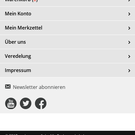
Mein Konto
Mein Merkzettel
Über uns
Veredelung
Impressum
Newsletter abonnieren
Connect
Connect
Connect
with
with
with
Us
Us
Us