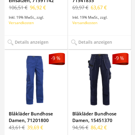
Einsätzen, 71591142
71541835
106,51 €
96,92 €
69,97 €
63,67 €
Inkl. 19% MwSt.
,
zzgl.
Inkl. 19% MwSt.
,
zzgl.
Versandkosten
Versandkosten
Details anzeigen
Details anzeigen
-9 %
-9 %
Blåkläder Bundhose
Blåkläder Bundhose
Damen, 71201800
Damen, 15451370
43,61 €
39,69 €
94,96 €
86,42 €