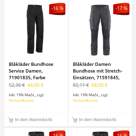
-16 %
-17 %
Blåkläder Bundhose
Blåkläder Damen
Service Damen,
Bundhose mit Stretch-
71901835, Farbe
Einsätzen, 71591845,
Schwarz, Größe C46
Farbe
52,36 €
44,00 €
82,11 €
68,00 €
Dunkelgrau/Schwarz,
Inkl. 19% MwSt.
,
zzgl.
Inkl. 19% MwSt.
,
zzgl.
Größe C48
Versandkosten
Versandkosten
In den Warenkorb
In den Warenkorb
-16 %
-16 %