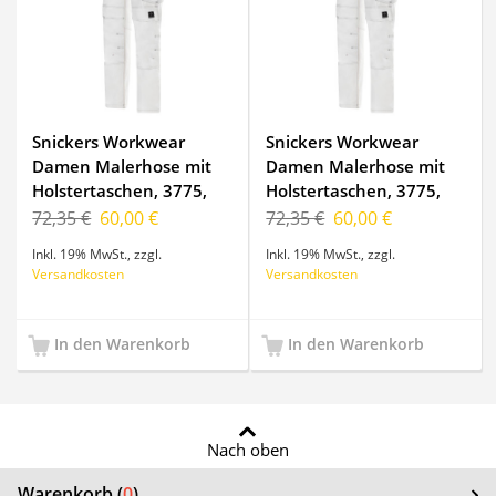
Snickers Workwear
Snickers Workwear
Damen Malerhose mit
Damen Malerhose mit
Holstertaschen, 3775,
Holstertaschen, 3775,
Farbe White, Größe 144
Farbe White, Größe 48
72,35 €
60,00 €
72,35 €
60,00 €
Inkl. 19% MwSt.
,
zzgl.
Inkl. 19% MwSt.
,
zzgl.
Versandkosten
Versandkosten
In den Warenkorb
In den Warenkorb
Nach oben
Warenkorb (
0
)