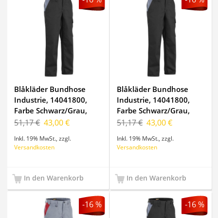
Blåkläder Bundhose
Blåkläder Bundhose
Industrie, 14041800,
Industrie, 14041800,
Farbe Schwarz/Grau,
Farbe Schwarz/Grau,
Größe D96
Größe C52
51,17 €
43,00 €
51,17 €
43,00 €
Inkl. 19% MwSt.
,
zzgl.
Inkl. 19% MwSt.
,
zzgl.
Versandkosten
Versandkosten
In den Warenkorb
In den Warenkorb
-16 %
-16 %