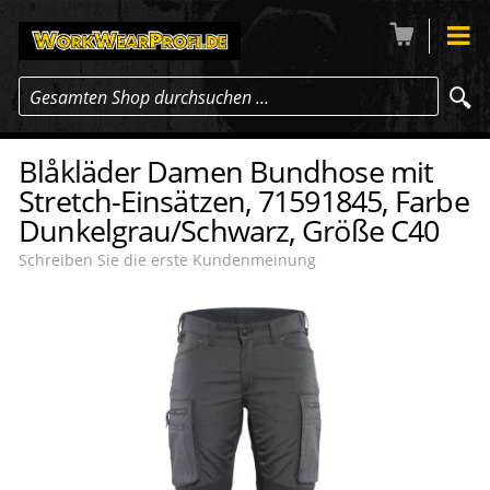
Gesamten Shop durchsuchen …
Blåkläder Damen Bundhose mit
Stretch-Einsätzen, 71591845, Farbe
Dunkelgrau/Schwarz, Größe C40
Schreiben Sie die erste Kundenmeinung
-17
%