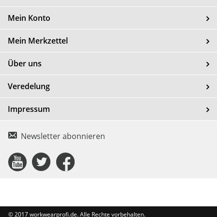
Mein Konto
Mein Merkzettel
Über uns
Veredelung
Impressum
Newsletter abonnieren
Connect
Connect
Connect
with
with
with
Us
Us
Us
© 2017 workwearprofi.de. Alle Rechte vorbehalten.