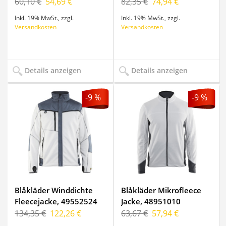
60,10 €
54,69 €
82,35 €
74,94 €
Inkl. 19% MwSt.
,
zzgl.
Inkl. 19% MwSt.
,
zzgl.
Versandkosten
Versandkosten
Details anzeigen
Details anzeigen
-9 %
-9 %
Blåkläder Winddichte
Blåkläder Mikrofleece
Fleecejacke, 49552524
Jacke, 48951010
134,35 €
122,26 €
63,67 €
57,94 €