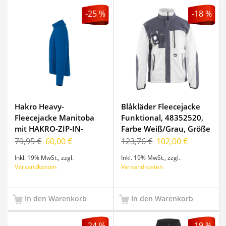
-25 %
-18 %
Hakro Heavy-
Blåkläder Fleecejacke
Fleecejacke Manitoba
Funktional, 48352520,
mit HAKRO-ZIP-IN-
Farbe Weiß/Grau, Größe
SYSTEM, Farbe royalblau,
S
79,95 €
60,00 €
123,76 €
102,00 €
Größe 3XL
Inkl. 19% MwSt.
,
zzgl.
Inkl. 19% MwSt.
,
zzgl.
Versandkosten
Versandkosten
In den Warenkorb
In den Warenkorb
-24 %
-19 %