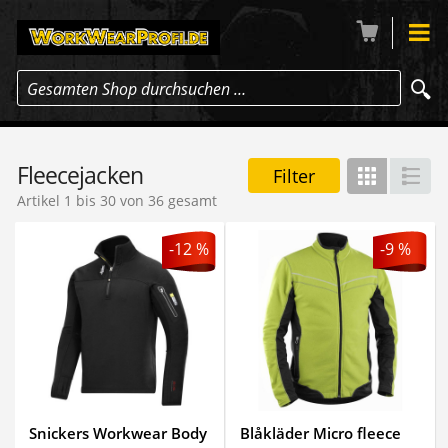
Gesamten Shop durchsuchen …
Fleecejacken
Filter
Gitter
Lis
Artikel 1 bis 30 von 36 gesamt
-12 %
-9 %
Snickers Workwear Body
Blåkläder Micro fleece