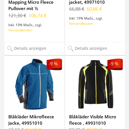
Mapping Micro Fleece
jacket, 49971010
Pullover mit ½
66,88 €
60,86 €
Reissverschluss, 9435
121,30 €
106,74 €
Inkl. 19% MwSt.
,
zzgl.
Versandkosten
Inkl. 19% MwSt.
,
zzgl.
Versandkosten
Details anzeigen
Details anzeigen
-9 %
-9 %
Blåkläder Mikrofleece
Blåkläder Visible Micro
Jacke, 49951010
fleece , 49931010