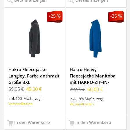
Details anzeigen
Details anzeigen
-25 %
-25 %
Hakro Fleecejacke
Hakro Heavy-
Langley, Farbe anthrazit,
Fleecejacke Manitoba
Größe 3XL
mit HAKRO-ZIP-IN-
SYSTEM, Farbe royalblau,
59,95 €
45,00 €
79,95 €
60,00 €
Größe S
Inkl. 19% MwSt.
,
zzgl.
Inkl. 19% MwSt.
,
zzgl.
Versandkosten
Versandkosten
In den Warenkorb
In den Warenkorb