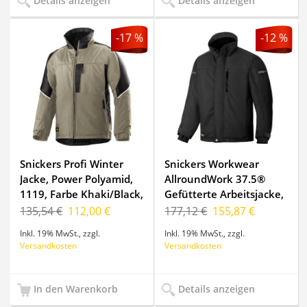
Details anzeigen
Details anzeigen
-17 %
-12 %
Snickers Profi Winter
Snickers Workwear
Jacke, Power Polyamid,
AllroundWork 37.5®
1119, Farbe Khaki/Black,
Gefütterte Arbeitsjacke,
Größe XS Regul
1100
135,54 €
112,00 €
177,12 €
155,87 €
Inkl. 19% MwSt.
,
zzgl.
Inkl. 19% MwSt.
,
zzgl.
Versandkosten
Versandkosten
In den Warenkorb
Details anzeigen