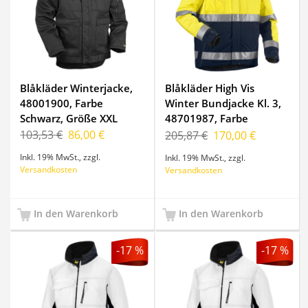
Blåkläder Winterjacke,
Blåkläder High Vis
48001900, Farbe
Winter Bundjacke Kl. 3,
Schwarz, Größe XXL
48701987, Farbe
Gelb/Marineblau, Größe
103,53 €
86,00 €
205,87 €
170,00 €
L
Inkl. 19% MwSt.
,
zzgl.
Inkl. 19% MwSt.
,
zzgl.
Versandkosten
Versandkosten
In den Warenkorb
In den Warenkorb
-17 %
-17 %