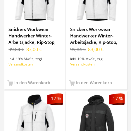
Snickers Workwear
Snickers Workwear
Handwerker Winter-
Handwerker Winter-
Arbeitsjacke, Rip-Stop,
Arbeitsjacke, Rip-Stop,
1128, Farbe White/Black,
1128, Farbe White/Black,
99,84 €
83,00 €
99,84 €
83,00 €
Größe XXL Regular
Größe XL Regular
Inkl. 19% MwSt.
,
zzgl.
Inkl. 19% MwSt.
,
zzgl.
Versandkosten
Versandkosten
In den Warenkorb
In den Warenkorb
-17 %
-17 %