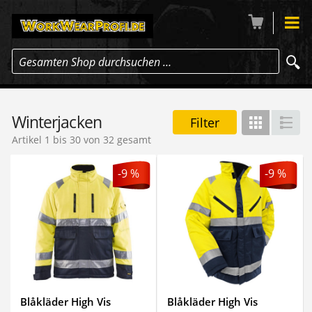
Gesamten Shop durchsuchen …
Winterjacken
Filter
Gitter
Lis
Artikel 1 bis 30 von 32 gesamt
-9 %
-9 %
Blåkläder High Vis
Blåkläder High Vis