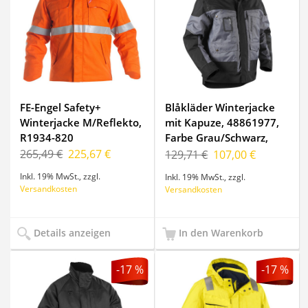
FE-Engel Safety+
Blåkläder Winterjacke
Winterjacke M/Reflekto,
mit Kapuze, 48861977,
R1934-820
Farbe Grau/Schwarz,
Größe M
265,49 €
225,67 €
129,71 €
107,00 €
Inkl. 19% MwSt.
,
zzgl.
Inkl. 19% MwSt.
,
zzgl.
Versandkosten
Versandkosten
Details anzeigen
In den Warenkorb
-17 %
-17 %