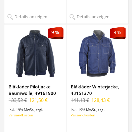
Details anzeigen
Details anzeigen
-9 %
-9 %
Blåkläder Pilotjacke
Blåkläder Winterjacke,
Baumwolle, 49161900
48151370
133,52 €
121,50 €
141,13 €
128,43 €
Inkl. 19% MwSt.
,
zzgl.
Inkl. 19% MwSt.
,
zzgl.
Versandkosten
Versandkosten