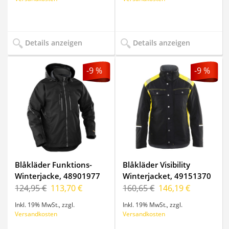
Details anzeigen
Details anzeigen
-9 %
-9 %
Blåkläder Funktions-
Blåkläder Visibility
Winterjacke, 48901977
Winterjacket, 49151370
124,95 €
113,70 €
160,65 €
146,19 €
Inkl. 19% MwSt.
,
zzgl.
Inkl. 19% MwSt.
,
zzgl.
Versandkosten
Versandkosten