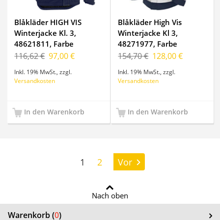
Blåkläder HIGH VIS
Blåkläder High Vis
Winterjacke Kl. 3,
Winterjacke Kl 3,
48621811, Farbe
48271977, Farbe
Gelb/Marineblau, Größe
Gelb/Marineblau, Größe
116,62 €
97,00 €
154,70 €
128,00 €
M
XL
Inkl. 19% MwSt.
,
zzgl.
Inkl. 19% MwSt.
,
zzgl.
Versandkosten
Versandkosten
In den Warenkorb
In den Warenkorb
Seite:
1
2
Vor
Nach oben
Warenkorb (
0
)