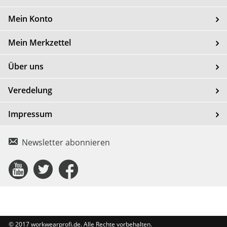
Mein Konto
Mein Merkzettel
Über uns
Veredelung
Impressum
Newsletter abonnieren
Connect
Connect
Connect
with
with
with
Us
Us
Us
© 2017 workwearprofi.de. Alle Rechte vorbehalten.