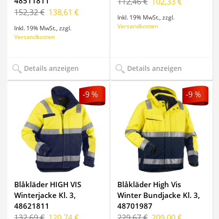
48511811
112,46 €
102,33 €
152,32 €
138,61 €
Inkl. 19% MwSt.
,
zzgl.
Versandkosten
Inkl. 19% MwSt.
,
zzgl.
Versandkosten
Details anzeigen
Details anzeigen
-9 %
-9 %
Blåkläder HIGH VIS
Blåkläder High Vis
Winterjacke Kl. 3,
Winter Bundjacke Kl. 3,
48621811
48701987
132,69 €
120,74 €
229,67 €
209,00 €