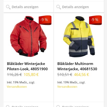
Details anzeigen
Details anzeigen
-9 %
-9 %
Blåkläder Winterjacke
Blåkläder Multinorm
Piloten-Look, 48051900
Winterjacke, 40681530
116,26 €
105,80 €
510,51 €
464,56 €
Inkl. 19% MwSt.
,
zzgl.
Inkl. 19% MwSt.
,
zzgl.
Versandkosten
Versandkosten