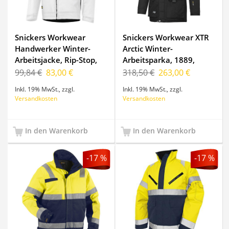
Snickers Workwear
Snickers Workwear XTR
Handwerker Winter-
Arctic Winter-
Arbeitsjacke, Rip-Stop,
Arbeitsparka, 1889,
1128, Farbe White/Black,
Farbe Black, Größe XL
99,84 €
83,00 €
318,50 €
263,00 €
Größe M Regular
Inkl. 19% MwSt.
,
zzgl.
Inkl. 19% MwSt.
,
zzgl.
Versandkosten
Versandkosten
In den Warenkorb
In den Warenkorb
-17 %
-17 %