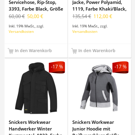
Servicehose, Rip-Stop,
Jacke, Power Polyamid,
3393, Farbe Black, Größe
1119, Farbe Khaki/Black,
104
Größe XS Regul
60,00 €
50,00 €
135,54 €
112,00 €
Inkl. 19% MwSt.
,
zzgl.
Inkl. 19% MwSt.
,
zzgl.
Versandkosten
Versandkosten
In den Warenkorb
In den Warenkorb
-17 %
-17 %
Snickers Workwear
Snickers Workwear
Handwerker Winter
Junior Hoodie mit