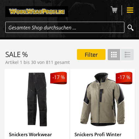
Gesamten Shop durchsuchen …
SALE %
Filter
Gitter
Lis
Artikel 1 bis 30 von 811 gesamt
-17 %
-17 %
Snickers Workwear
Snickers Profi Winter