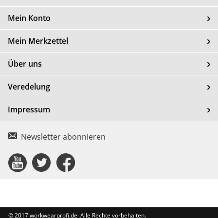
Mein Konto
Mein Merkzettel
Über uns
Veredelung
Impressum
Newsletter abonnieren
Connect
Connect
Connect
with
with
with
Us
Us
Us
© 2017 workwearprofi.de. Alle Rechte vorbehalten.