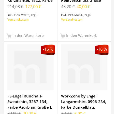
Kurzmantel, 1822, Farbe
Reißverschluss Größe
Black, Größe XXXL
134/140
214,08 €
177,00 €
48,20 €
40,00 €
Inkl. 19% MwSt.
,
zzgl.
Inkl. 19% MwSt.
,
zzgl.
Versandkosten
Versandkosten
In den Warenkorb
In den Warenkorb
-16 %
-16 %
FE-Engel Rundhals-
WorkZone by Engel
Sweatshirt, 3267-134,
Langarmshirt, 0906-234,
Farbe Azurblau, Größe L
Farbe Dunkelblau,
Größe XL
23,80 €
20,00 €
7,14 €
6,00 €