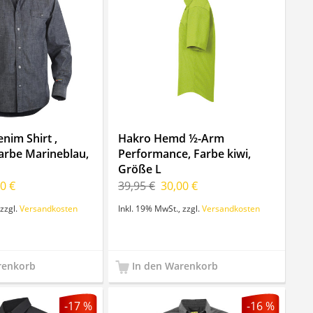
nim Shirt ,
Hakro Hemd ½-Arm
arbe Marineblau,
Performance, Farbe kiwi,
Größe L
0 €
39,95 €
30,00 €
zzgl.
Versandkosten
Inkl. 19% MwSt.
,
zzgl.
Versandkosten
renkorb
In den Warenkorb
-17 %
-16 %