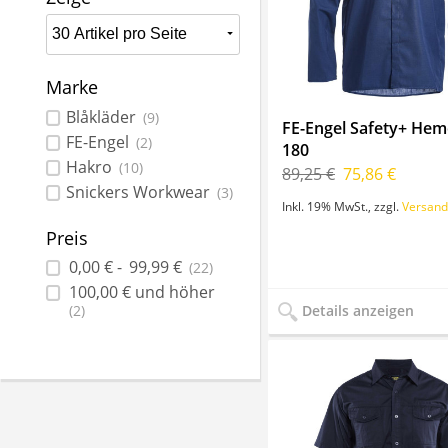
Marke
Blåkläder
(9)
FE-Engel Safety+ Hem
FE-Engel
(2)
180
Hakro
(10)
89,25 €
75,86 €
Snickers Workwear
(3)
Inkl. 19% MwSt.
,
zzgl.
Versand
Preis
0,00 €
-
99,99 €
(22)
100,00 €
und höher
Details anzeigen
(2)