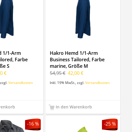
 1/1-Arm
Hakro Hemd 1/1-Arm
ilored, Farbe
Business Tailored, Farbe
ße S
marine, Größe M
0 €
54,95 €
42,00 €
zzgl.
Versandkosten
Inkl. 19% MwSt.
,
zzgl.
Versandkosten
renkorb
In den Warenkorb
-16 %
-25 %