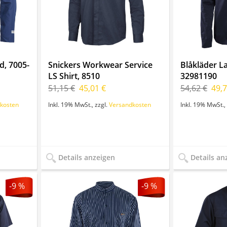
d, 7005-
Snickers Workwear Service
Blåkläder 
LS Shirt, 8510
32981190
51,15 €
45,01 €
54,62 €
49,7
kosten
Inkl. 19% MwSt.
,
zzgl.
Versandkosten
Inkl. 19% MwSt.
,
Details anzeigen
Details an
-9 %
-9 %