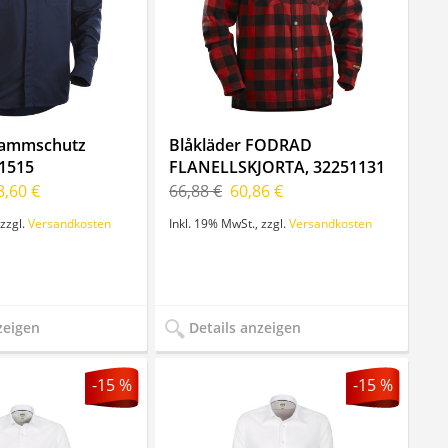
Flammschutz
Blåkläder FODRAD
1515
FLANELLSKJORTA, 32251131
8,60 €
66,88 €
60,86 €
zzgl.
Versandkosten
Inkl. 19% MwSt.
,
zzgl.
Versandkosten
zeigen
Details anzeigen
-15 %
-15 %