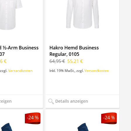
 ½-Arm Business
Hakro Hemd Business
07
Regular, 0105
6 €
64,95 €
55,21 €
zzgl.
Versandkosten
Inkl. 19% MwSt.
,
zzgl.
Versandkosten
zeigen
Details anzeigen
-24 %
-24 %