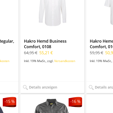
egular,
Hakro Hemd Business
Hakro Hemd
Comfort, 0108
Comfort, 01
64,95 €
55,21 €
59,95 €
50,9
kosten
Inkl. 19% MwSt.
,
zzgl.
Versandkosten
Inkl. 19% MwSt.
,
Details anzeigen
Details an
-15 %
-16 %