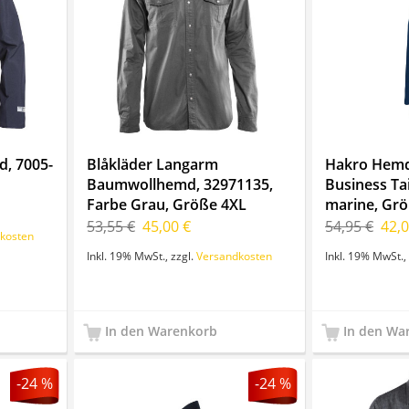
d, 7005-
Blåkläder Langarm
Hakro Hemd
Baumwollhemd, 32971135,
Business Ta
Farbe Grau, Größe 4XL
marine, Grö
53,55 €
45,00 €
54,95 €
42,0
kosten
Inkl. 19% MwSt.
,
zzgl.
Versandkosten
Inkl. 19% MwSt.
,
In den Warenkorb
In den Wa
-24 %
-24 %