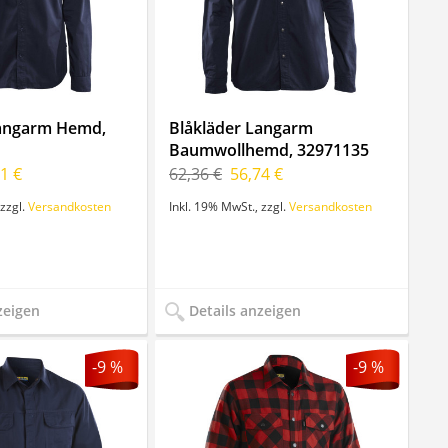
Langarm Hemd,
Blåkläder Langarm
Baumwollhemd, 32971135
1 €
62,36 €
56,74 €
zzgl.
Versandkosten
Inkl. 19% MwSt.
,
zzgl.
Versandkosten
zeigen
Details anzeigen
-9 %
-9 %