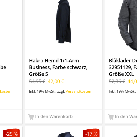
Hakro Hemd 1/1-Arm
Blåkläder De
rbe
Business, Farbe schwarz,
32951129, F
Größe S
Größe XXL
54,95 €
42,00 €
52,36 €
44,0
kosten
Inkl. 19% MwSt.
,
zzgl.
Versandkosten
Inkl. 19% MwSt.
,
In den Warenkorb
In den Wa
-25 %
-17 %