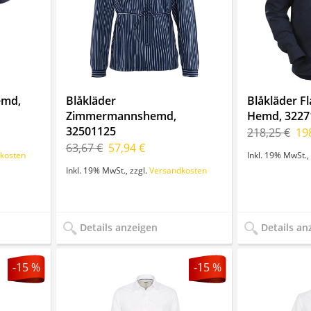
emd,
Blåkläder
Blåkläder 
Zimmermannshemd,
Hemd, 3227
32501125
218,25 €
19
63,67 €
57,94 €
kosten
Inkl. 19% MwSt.
,
Inkl. 19% MwSt.
,
zzgl.
Versandkosten
Details anzeigen
Details an
-15 %
-15 %