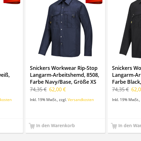
Snickers Workwear Rip-Stop
Snickers Wo
eiß,
Langarm-Arbeitshemd, 8508,
Langarm-Ar
Farbe Navy/Base, Größe XS
Farbe Black
74,35 €
62,00 €
74,35 €
62,0
kosten
Inkl. 19% MwSt.
,
zzgl.
Versandkosten
Inkl. 19% MwSt.
,
In den Warenkorb
In den Wa