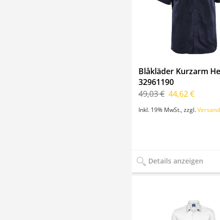
Blåkläder Kurzarm H
32961190
49,03 €
44,62 €
Inkl. 19% MwSt.
,
zzgl.
Versand
Details anzeigen