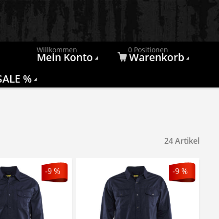
Willkommen
0 Positionen
Mein Konto
Warenkorb
SALE %
24 Artikel
-9 %
-9 %