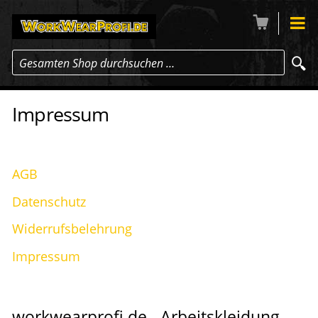
Gesamten Shop durchsuchen …
Impressum
AGB
Datenschutz
Widerrufsbelehrung
Impressum
workwearprofi.de - Arbeitskleidung