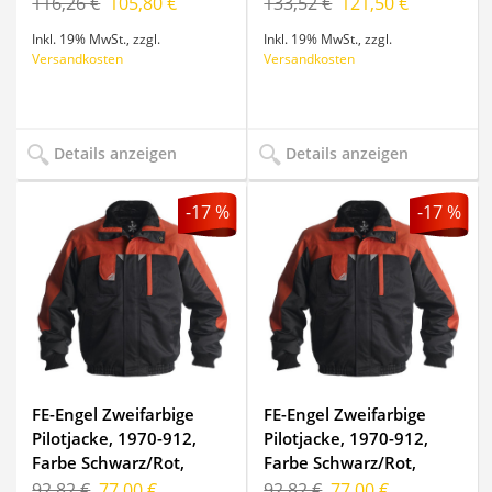
116,26 €
105,80 €
133,52 €
121,50 €
Inkl. 19% MwSt.
,
zzgl.
Inkl. 19% MwSt.
,
zzgl.
Versandkosten
Versandkosten
Details anzeigen
Details anzeigen
-17 %
-17 %
FE-Engel Zweifarbige
FE-Engel Zweifarbige
Pilotjacke, 1970-912,
Pilotjacke, 1970-912,
Farbe Schwarz/Rot,
Farbe Schwarz/Rot,
Größe 3XL
Größe 4XL
92,82 €
77,00 €
92,82 €
77,00 €