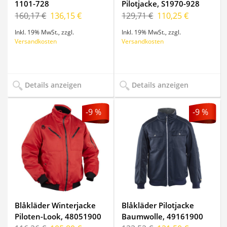
1101-728
Pilotjacke, S1970-928
160,17 €
136,15 €
129,71 €
110,25 €
Inkl. 19% MwSt.
,
zzgl.
Inkl. 19% MwSt.
,
zzgl.
Versandkosten
Versandkosten
Details anzeigen
Details anzeigen
-9 %
-9 %
Blåkläder Winterjacke
Blåkläder Pilotjacke
Piloten-Look, 48051900
Baumwolle, 49161900