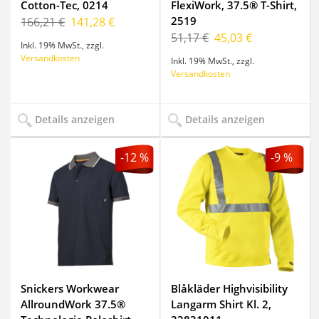
Cotton-Tec, 0214
FlexiWork, 37.5® T-Shirt,
2519
166,21 €
141,28 €
51,17 €
45,03 €
Inkl. 19% MwSt.
,
zzgl.
Versandkosten
Inkl. 19% MwSt.
,
zzgl.
Versandkosten
Details anzeigen
Details anzeigen
-12 %
-9 %
Snickers Workwear
Blåkläder Highvisibility
AllroundWork 37.5®
Langarm Shirt Kl. 2,