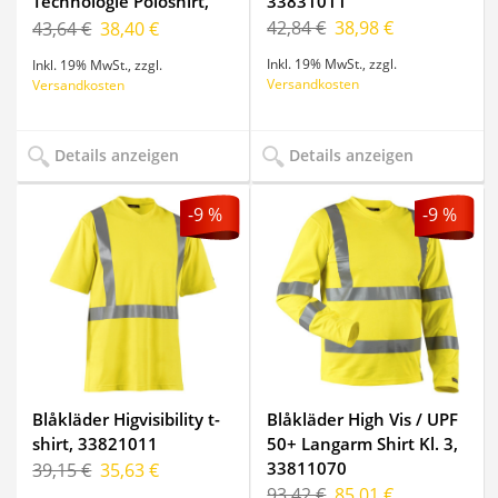
Technologie Poloshirt,
33831011
2724
42,84 €
38,98 €
43,64 €
38,40 €
Inkl. 19% MwSt.
,
zzgl.
Inkl. 19% MwSt.
,
zzgl.
Versandkosten
Versandkosten
Details anzeigen
Details anzeigen
-9 %
-9 %
Blåkläder Higvisibility t-
Blåkläder High Vis / UPF
shirt, 33821011
50+ Langarm Shirt Kl. 3,
33811070
39,15 €
35,63 €
93,42 €
85,01 €