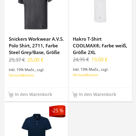
Snickers Workwear A.V.S.
Hakro T-Shirt
Polo Shirt, 2711, Farbe
COOLMAX®, Farbe weiß,
Steel Grey/Base, Größe
Größe 2XL
XL
24,95 €
19,00 €
29,37 €
25,00 €
Inkl. 19% MwSt.
,
zzgl.
Inkl. 19% MwSt.
,
zzgl.
Versandkosten
Versandkosten
In den Warenkorb
In den Warenkorb
-25 %