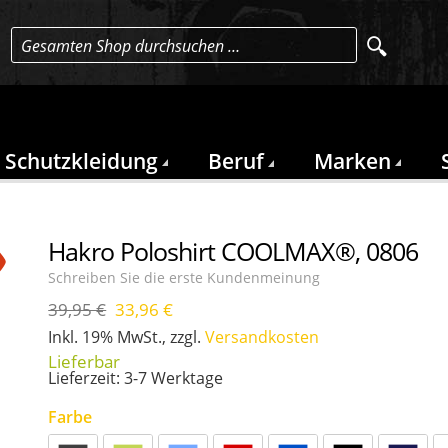
Gesamten Shop durchsuchen …
Schutzkleidung
Beruf
Marken
Hakro Poloshirt COOLMAX®, 0806
Schreiben Sie die erste Kundenmeinung
39,95 €
33,96 €
-15
-15
-15
-15
Inkl. 19% MwSt.
,
zzgl.
Versandkosten
%
%
%
%
Lieferzeit: 3-7 Werktage
Farbe