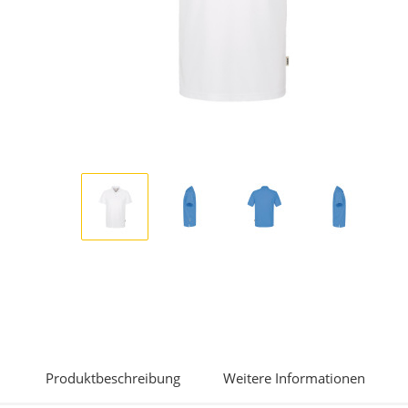
Display
Display
Display
Display
Gallery
Gallery
Gallery
Gallery
Item
Item
Item
Item
1
2
3
4
Produktbeschreibung
Weitere Informationen