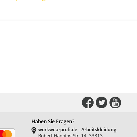
Connect
Conne
Co
with
with
with
Haben Sie Fragen?
Us
Us
Us
workwearprofi.de - Arbeitskleidung
Robert-Hanning Str. 14, 33813