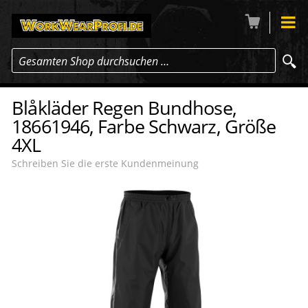
Gesamten Shop durchsuchen …
Blåkläder Regen Bundhose,
18661946, Farbe Schwarz, Größe
4XL
Schreiben Sie die erste Kundenmeinung
-16
%