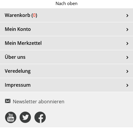
Nach oben
Warenkorb (
0
)
Mein Konto
Mein Merkzettel
Über uns
Veredelung
Impressum
Newsletter abonnieren
Connect
Connect
Connect
with
with
with