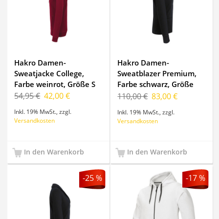
Hakro Damen-
Hakro Damen-
Sweatjacke College,
Sweatblazer Premium,
Farbe weinrot, Größe S
Farbe schwarz, Größe
2XL
54,95 €
42,00 €
110,00 €
83,00 €
Inkl. 19% MwSt.
,
zzgl.
Inkl. 19% MwSt.
,
zzgl.
Versandkosten
Versandkosten
In den Warenkorb
In den Warenkorb
-25 %
-17 %