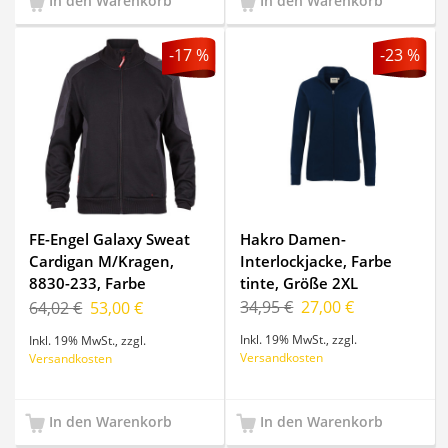
In den Warenkorb
In den Warenkorb
-17 %
-23 %
FE-Engel Galaxy Sweat
Hakro Damen-
Cardigan M/Kragen,
Interlockjacke, Farbe
8830-233, Farbe
tinte, Größe 2XL
Schwarz/Anthrazit Grau,
34,95 €
27,00 €
64,02 €
53,00 €
Größe S
Inkl. 19% MwSt.
,
zzgl.
Inkl. 19% MwSt.
,
zzgl.
Versandkosten
Versandkosten
In den Warenkorb
In den Warenkorb