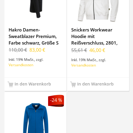
Hakro Damen-
Snickers Workwear
Sweatblazer Premium,
Hoodie mit
Farbe schwarz, Größe S
Reißverschluss, 2801,
Farbe White/Base,
110,00 €
83,00 €
55,61 €
46,00 €
Größe M
Inkl. 19% MwSt.
,
zzgl.
Inkl. 19% MwSt.
,
zzgl.
Versandkosten
Versandkosten
In den Warenkorb
In den Warenkorb
-24 %