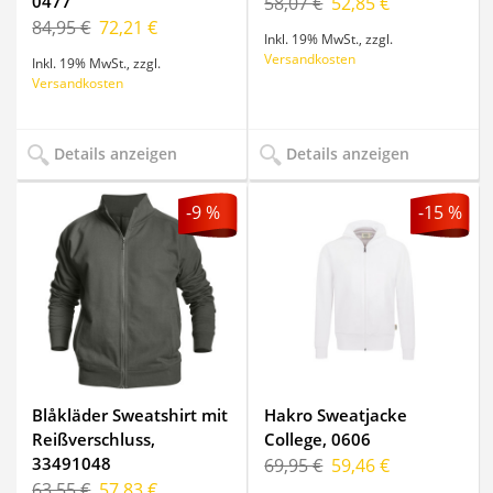
0477
58,07 €
52,85 €
84,95 €
72,21 €
Inkl. 19% MwSt.
,
zzgl.
Versandkosten
Inkl. 19% MwSt.
,
zzgl.
Versandkosten
Details anzeigen
Details anzeigen
-9 %
-15 %
Blåkläder Sweatshirt mit
Hakro Sweatjacke
Reißverschluss,
College, 0606
33491048
69,95 €
59,46 €
63,55 €
57,83 €