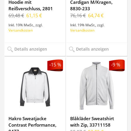
Hoodie mit
Cardigan M/Kragen,
Reißverschluss, 2801
8830-233
69,48 €
61,15 €
76,16 €
64,74 €
Inkl. 19% MwSt.
,
zzgl.
Inkl. 19% MwSt.
,
zzgl.
Versandkosten
Versandkosten
Details anzeigen
Details anzeigen
-15 %
-9 %
Hakro Sweatjacke
Blåkläder Sweatshirt
Contrast Performance,
with Zip, 33711158