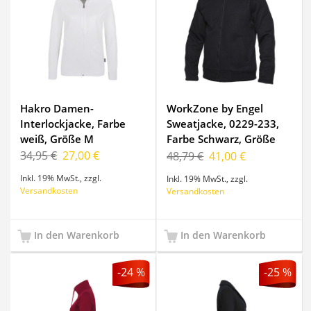
Hakro Damen-
WorkZone by Engel
Interlockjacke, Farbe
Sweatjacke, 0229-233,
weiß, Größe M
Farbe Schwarz, Größe
3XL
34,95 €
27,00 €
48,79 €
41,00 €
Inkl. 19% MwSt.
,
zzgl.
Inkl. 19% MwSt.
,
zzgl.
Versandkosten
Versandkosten
In den Warenkorb
In den Warenkorb
-24 %
-25 %