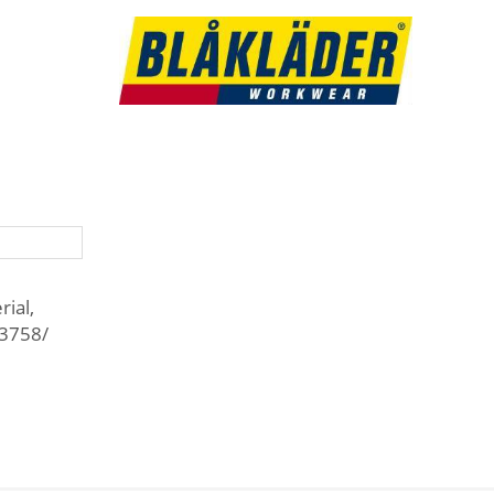
ial,
13758/