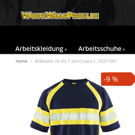
Arbeitskleidung
Arbeitsschuhe
Home
>
Blåkläder Hi-Vis T-shirt class 1, 33371051
-9 %