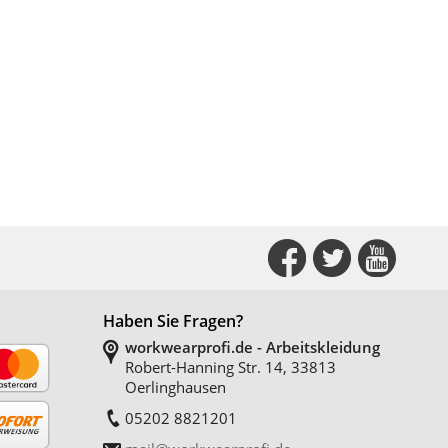
Connect
Conne
Co
with
with
with
Haben Sie Fragen?
Us
Us
Us
workwearprofi.de - Arbeitskleidung
on
on
on
Robert-Hanning Str. 14, 33813
Oerlinghausen
Facebook
Twitter
YouT
05202 8821201