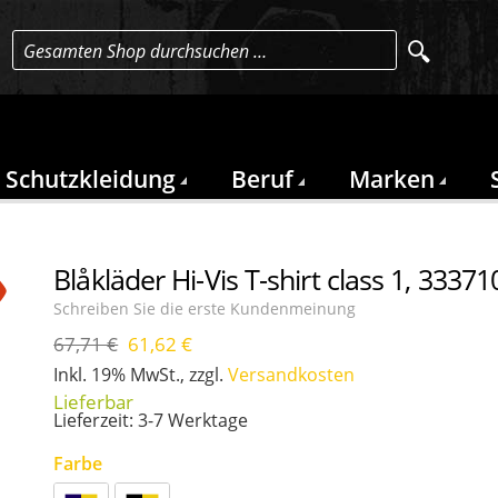
Gesamten Shop durchsuchen …
Schutzkleidung
Beruf
Marken
Blåkläder Hi-Vis T-shirt class 1, 3337
Schreiben Sie die erste Kundenmeinung
67,71 €
61,62 €
-9
Inkl. 19% MwSt.
,
zzgl.
Versandkosten
%
Lieferzeit: 3-7 Werktage
Farbe