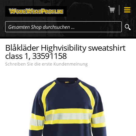
Gesamten Shop durchsuchen …
Blåkläder Highvisibility sweatshirt
class 1, 33591158
Schreiben Sie die erste Kundenmeinung
-9
%