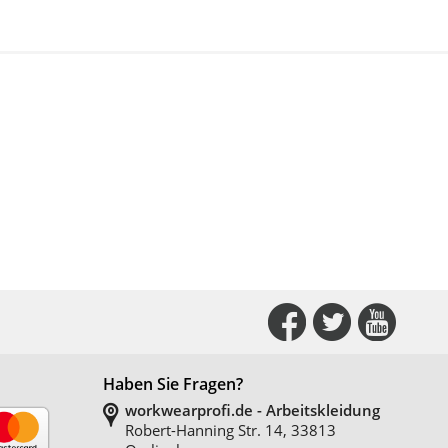
Connect
Conne
Co
with
with
with
Haben Sie Fragen?
Us
Us
Us
workwearprofi.de - Arbeitskleidung
on
on
on
Robert-Hanning Str. 14, 33813