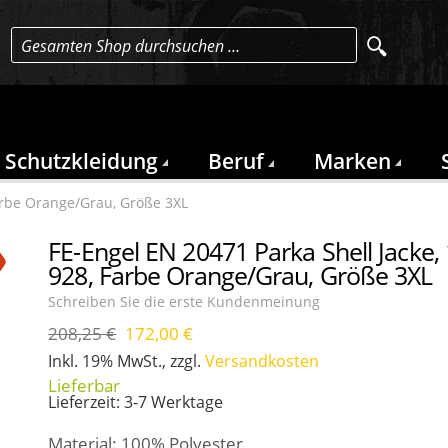
Gesamten Shop durchsuchen …
Schutzkleidung
Beruf
Marken
Farbe Orange/Grau, Größe 3XL
FE-Engel EN 20471 Parka Shell Jacke,
928, Farbe Orange/Grau, Größe 3XL
Schreiben Sie die erste Kundenmeinung
208,25 €
172,00 €
-17
Inkl. 19% MwSt.
,
zzgl.
Versandkosten
%
Lieferzeit: 3-7 Werktage
Material: 100% Polyester