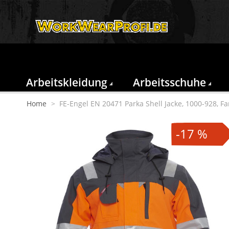
Arbeitskleidung
Arbeitsschuhe
Home
>
FE-Engel EN 20471 Parka Shell Jacke, 1000-928, 
-17 %