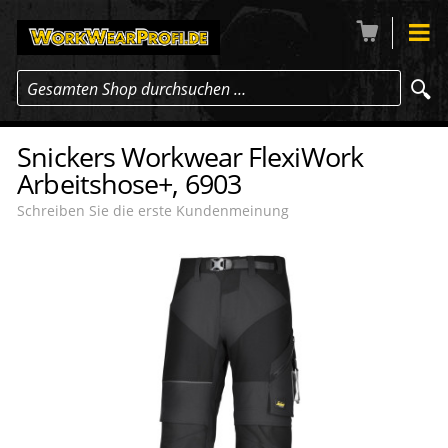
Gesamten Shop durchsuchen …
Snickers Workwear FlexiWork
Arbeitshose+, 6903
Schreiben Sie die erste Kundenmeinung
-12
%