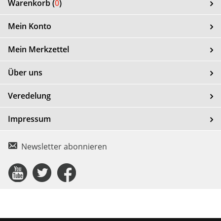
Warenkorb (
0
)
Mein Konto
Mein Merkzettel
Über uns
Veredelung
Impressum
Newsletter abonnieren
Connect
Connect
Connect
with
with
with
Us
Us
Us